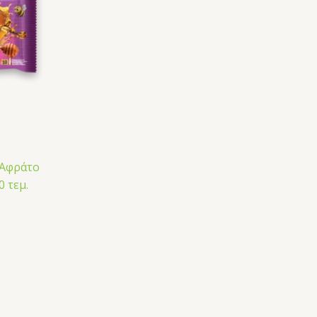
Αφράτο
0 τεμ.