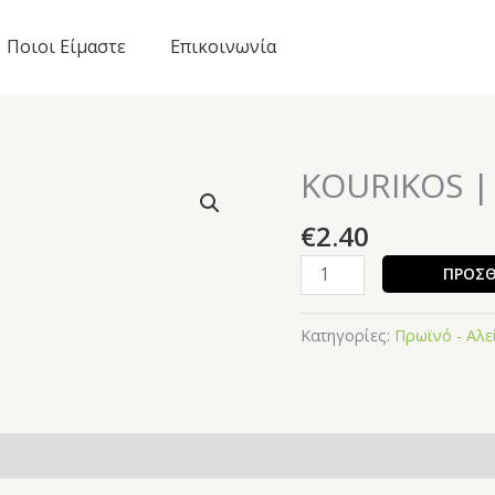
Ποιοι Είμαστε
Επικοινωνία
KOURIKOS | 
KOURIKOS
|
€
2.40
Τσάι
Άλικη
ΠΡΟΣΘ
Θύελλα
30g
Κατηγορίες:
Πρωϊνό - Αλε
ποσότητα
ήσεις (0)