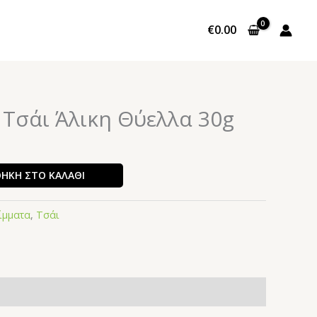
€
0.00
Τσάι Άλικη Θύελλα 30g
ΉΚΗ ΣΤΟ ΚΑΛΆΘΙ
ίμματα
,
Τσάι