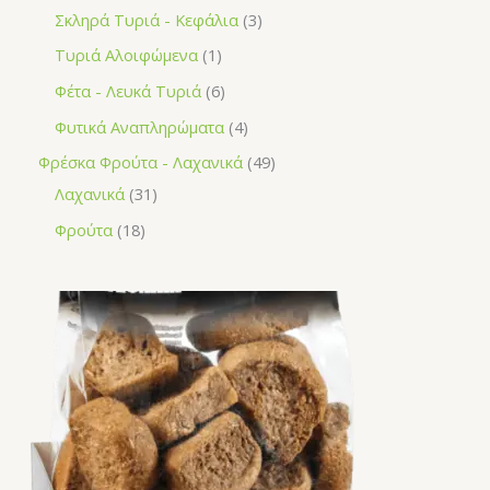
Σκληρά Τυριά - Κεφάλια
3
Τυριά Αλοιφώμενα
1
Φέτα - Λευκά Τυριά
6
Φυτικά Αναπληρώματα
4
Φρέσκα Φρούτα - Λαχανικά
49
Λαχανικά
31
Φρούτα
18