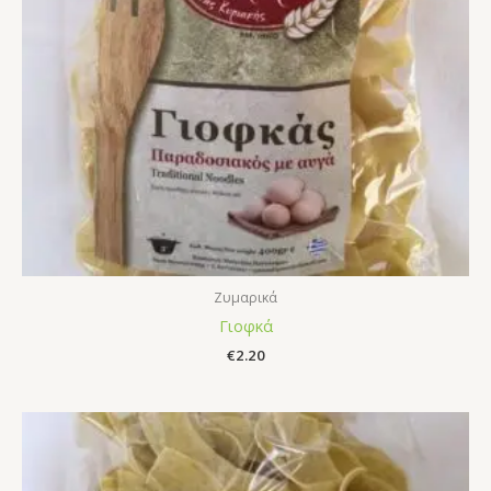
Ζυμαρικά
Γιοφκά
€
2.20