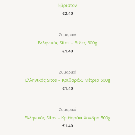
Έβριστον
€
2.40
Ζυμαρικά
Ελληνικός Sitos – Βίδες 500g
€
1.40
Ζυμαρικά
Ελληνικός Sitos – Κριθαράκι Μέτριο 500g
€
1.40
Ζυμαρικά
Ελληνικός Sitos – Κριθαράκι Χονδρό 500g
€
1.40