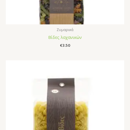
Ζυμαρικά
Βίδες λαχανικών
€
3.50