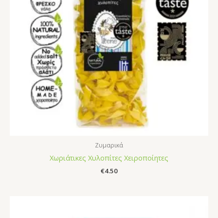
Ζυμαρικά
Xωριάτικες Xυλοπίτες Χειροποίητες
€
4.50