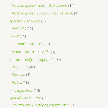
Κατεψυγμένα Ψάρια - Θαλασσινά
14
Κατεψυγμένες Ζύμες - Πίτες - Πίτσες
4
Ορεκτικά - Αλοιφές
37
Αλοιφές
15
Ελιές
5
Τουρσιά - Λιαστές
13
Ψάρια Παστά - Σε Λάδι
4
Όσπρια - Ρύζια - Ζυμαρικά
99
Ζυμαρικά
62
Όσπρια
8
Ρύζια
18
Τραχανάδες
14
Πρωϊνό - Αλείμματα
60
Δημητριακά - Μπάρες Δημητριακών
15