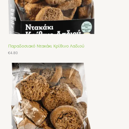
Παραδοσιακό Ντακάκι Κρίθινο Λαδιού
€
4.80