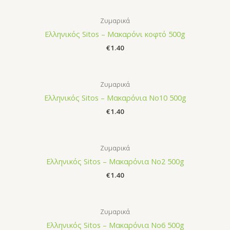
Ζυμαρικά
Ελληνικός Sitos – Μακαρόνι κοφτό 500g
€
1.40
Ζυμαρικά
Ελληνικός Sitos – Μακαρόνια No10 500g
€
1.40
Ζυμαρικά
Ελληνικός Sitos – Μακαρόνια No2 500g
€
1.40
Ζυμαρικά
Ελληνικός Sitos – Μακαρόνια No6 500g