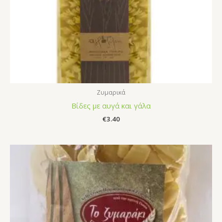
Ζυμαρικά
Βίδες με αυγά και γάλα
€
3.40