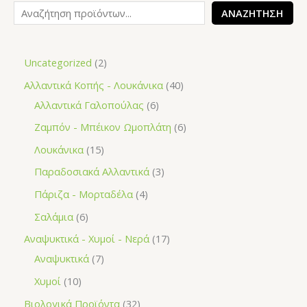
ΑΝΑΖΉΤΗΣΗ
Uncategorized
2
Αλλαντικά Κοπής - Λουκάνικα
40
Αλλαντικά Γαλοπούλας
6
Ζαμπόν - Μπέικον Ωμοπλάτη
6
Λουκάνικα
15
Παραδοσιακά Αλλαντικά
3
Πάριζα - Μορταδέλα
4
Σαλάμια
6
Αναψυκτικά - Χυμοί - Νερά
17
Αναψυκτικά
7
Χυμοί
10
Βιολογικά Προϊόντα
32