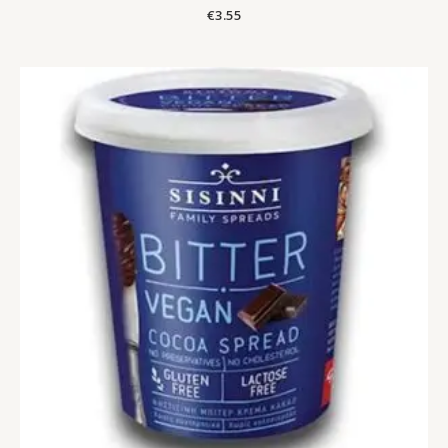
€
3.55