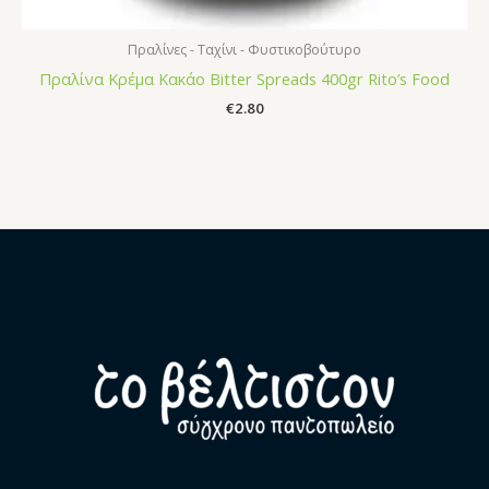
Πραλίνες - Ταχίνι - Φυστικοβούτυρο
Πραλίνα Κρέμα Κακάο Bitter Spreads 400gr Rito’s Food
€
2.80