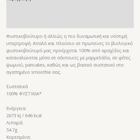
Επιπλέον πληροφορίες
Αξιολογήσεις (0)
Φυστικοβούτυρο ή αλλιώς η πιο δυναμωτική και νόστιμή
υπερτροφή. Απαλό και πλούσιο σε πρωτεϊνες το βιολογικό
φυστικοβούτυρό µας προέρχεται 100% από αραχίδες και
καταναλώνεται µέσα σε σάντουιτς µε µαρµελάδα, σε φέτες
ψωµιού, pancakes, καθώς και ως βασικό συστατικό στο
αγαπημένο smoothie σας.
Συστατικά
100% ΦΥΣΤΙΚΙΑ*
Ενέργεια:
2673 kJ / 646 kcal
Λιπαρά:
54.7g
Kορεσμένα: