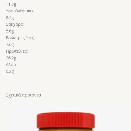
11.3g
Υδατάνθρακες:
8.4g
Σάκχαρα:
5.6g
Εδώδιμες Ίνες:
7.6g
Πρωτεΐνες:
26.2g
Αλάτι:
0.2g
Σχετικά προϊόντα