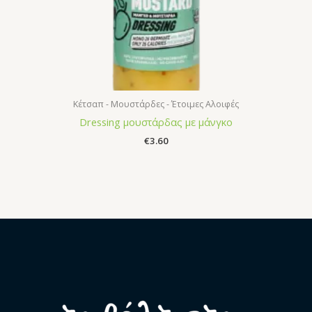
Κέτσαπ - Μουστάρδες - Έτοιμες Αλοιφές
Dressing μουστάρδας με μάνγκο
€
3.60