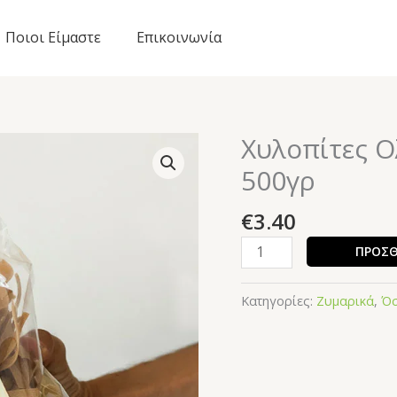
Ποιοι Είμαστε
Επικοινωνία
Χυλοπίτες Ο
Χυλοπίτες
Ολικής
500γρ
Άλεσης,
«Αγροζύμη»
€
3.40
500γρ
ΠΡΟΣΘ
ποσότητα
Κατηγορίες:
Ζυμαρικά
,
Όσ