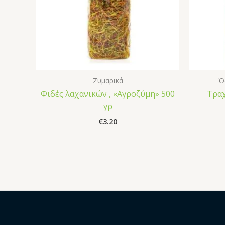
Ζυμαρικά
Ό
Φιδές λαχανικών , «Αγροζύμη» 500
Τραχ
γρ
€
3.20