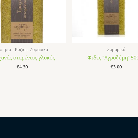
σπρια - Ρύζια - Ζυμαρικά
Ζυμαρικά
ανάς σταρένιος γλυκός
Φιδές “Αγροζύμη” 50
€
4.30
€
3.00