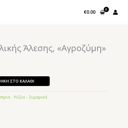
€
0.00
λικής Άλεσης, «Αγροζύμη»
ΉΚΗ ΣΤΟ ΚΑΛΆΘΙ
πρια - Ρύζια - Ζυμαρικά