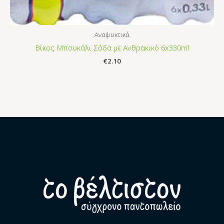
Αναψυκτικά
Βίκος Μπουκάλι Σόδα με Ανθρακικό 6x330ml
€
2.10