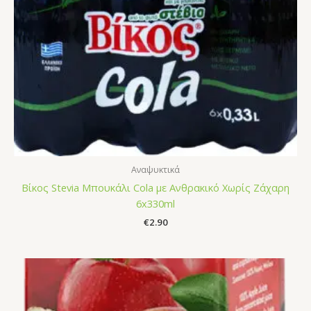
Αναψυκτικά
Βίκος Stevia Μπουκάλι Cola με Ανθρακικό Χωρίς Ζάχαρη
6x330ml
€
2.90