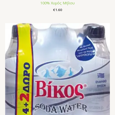
100% Χυμός Μήλου
€
1.60