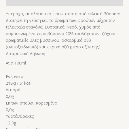
Αξιολογήσεις (0)
Υπέροχο, απολαυστικό φρουτοποτό από εκλεκτά βύσσινα.
Διατηρεί τη γεύση και το άρωμα των φρούτων μέχρι την
τελευταία σταγόνα. Συστατικά: Νερό, χυμός από
συμπυκνωμένο χυμό βύσσινο 20% τουλάχιστον, ζάχαρη,
αρωματικές ύλες βύσσινου, ασκορβικό οξύ
(αντιοξειδωτικό) και κιτρικό οξύ (μέσο οξίνισης).
Διατροφική Δήλωση
Ανά 100ml
Ενέργεια
218kJ / 51kcal
Λιπαρά
0,0g
Εκ των οποίων Κορεσμένα
0,0g
Υδατάνθρακες
12,3g