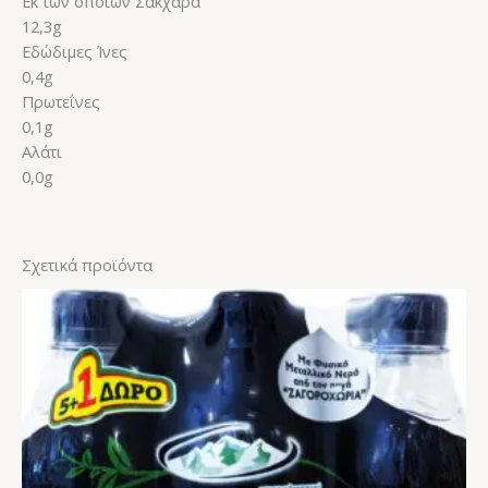
Εκ των οποίων Σάκχαρα
12,3g
Εδώδιμες Ίνες
0,4g
Πρωτεΐνες
0,1g
Αλάτι
0,0g
Σχετικά προϊόντα