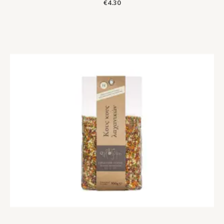
€
4.30