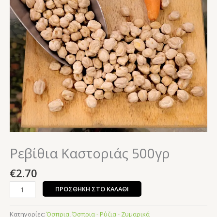
Ρεβίθια Καστοριάς 500γρ
€
2.70
ΠΡΟΣΘΉΚΗ ΣΤΟ ΚΑΛΆΘΙ
Κατηγορίες:
Όσπρια
,
Όσπρια - Ρύζια - Ζυμαρικά