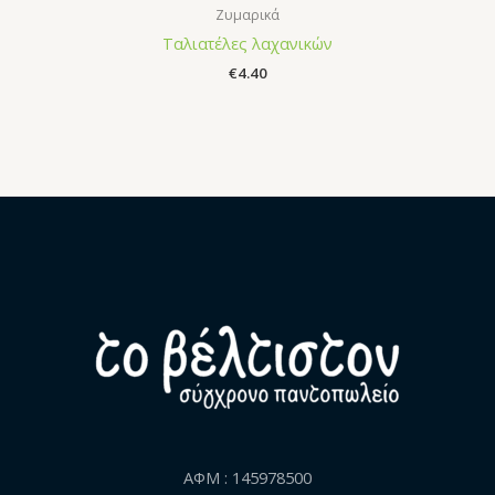
Ζυμαρικά
Ταλιατέλες λαχανικών
€
4.40
ΑΦΜ : 145978500