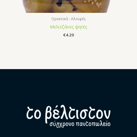
Ορεκτικά - Αλοιφές
Μελιτζάνες ψητές
€
4.20