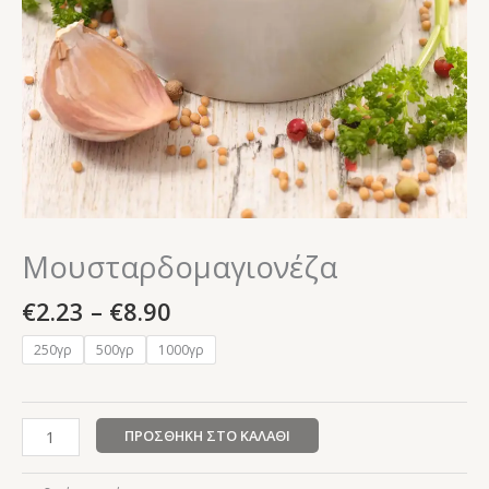
Μουσταρδομαγιονέζα
€
2.23
–
€
8.90
250γρ
500γρ
1000γρ
ΠΡΟΣΘΉΚΗ ΣΤΟ ΚΑΛΆΘΙ