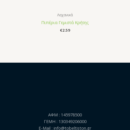
Λαχανικά
Πιπέρια Γεμιστά Κρήτης
€
2.59
ΑΦΜ : 145978500
ΓΕΜΗ : 130349206000
E-Mail : info@tobeltiston.gr