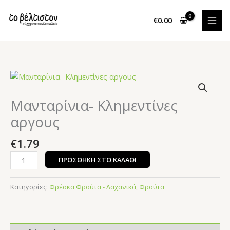
Μετάβαση
στο
€
0.00
περιεχόμενο
Μανταρίνια-
Κλημεντίνες
αργους
Μανταρίνια- Κλημεντίνες
ποσότητα
αργους
€
1.79
ΠΡΟΣΘΉΚΗ ΣΤΟ ΚΑΛΆΘΙ
Κατηγορίες:
Φρέσκα Φρούτα - Λαχανικά
,
Φρούτα