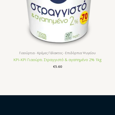
Γιαούρτια - Κρέμες Γάλακτος - Επιδόρπια Ψυγείου
ΚΡΙ-ΚΡΙ Γιαούρτι Στραγγιστό & αγαπημένο 2% 1kg
€
5.60