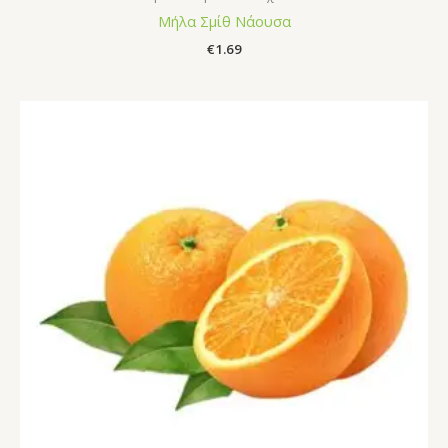
Μήλα Σμίθ Νάουσα
€
1.69