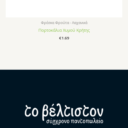
Φρέσκα Φρούτα - Λαχανικά
Πορτοκάλια Χυμού Κρήτης
€
1.69