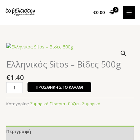
Μετάβαση
στο
€
0.00
περιεχόμενο
Ελληνικός
Sitos
–
Ελληνικός Sitos – Βίδες 500g
Βίδες
500g
€
1.40
ποσότητα
ΠΡΟΣΘΉΚΗ ΣΤΟ ΚΑΛΆΘΙ
Κατηγορίες:
Ζυμαρικά
,
Όσπρια - Ρύζια - Ζυμαρικά
Περιγραφή