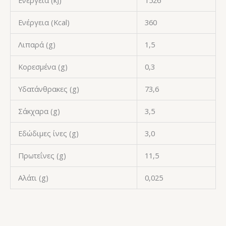
Ενέργεια (Kcal)
360
Λιπαρά (g)
1,5
Κορεσμένα (g)
0,3
Υδατάνθρακες (g)
73,6
Σάκχαρα (g)
3,5
Εδώδιμες ίνες (g)
3,0
Πρωτεΐνες (g)
11,5
Αλάτι (g)
0,025