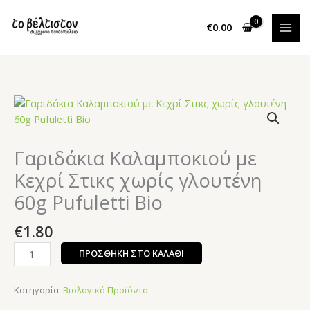
Μετάβαση
στο
€
0.00
περιεχόμενο
Γαριδάκια
Καλαμποκιού
με
Κεχρί
Γαριδάκια Καλαμποκιού με
Στικς
Κεχρί Στικς χωρίς γλουτένη
χωρίς
60g Pufuletti Bio
γλουτένη
60g
€
1.80
Pufuletti
Bio
ΠΡΟΣΘΉΚΗ ΣΤΟ ΚΑΛΆΘΙ
ποσότητα
Κατηγορία:
Βιολογικά Προϊόντα