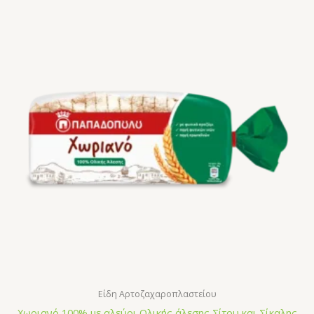
Είδη Αρτοζαχαροπλαστείου
Χωριανό 100% με αλεύρι Ολικής άλεσης Σίτου και Σίκαλης