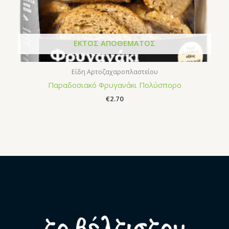
ΕΚΤΌΣ ΑΠΟΘΈΜΑΤΟΣ
Είδη Αρτοζαχαροπλαστείου
Παραδοσιακό Φρυγανάκι Πολύσπορο
€
2.70